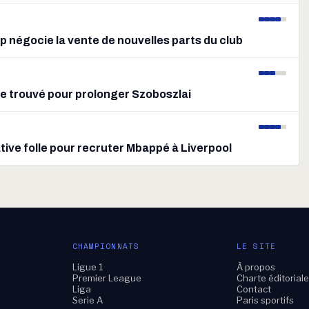
p négocie la vente de nouvelles parts du club
pe trouvé pour prolonger Szoboszlai
tive folle pour recruter Mbappé à Liverpool
CHAMPIONNATS
LE SITE
Ligue 1
À propos
Premier League
Charte éditorial
Liga
Contact
Serie A
Paris sportifs