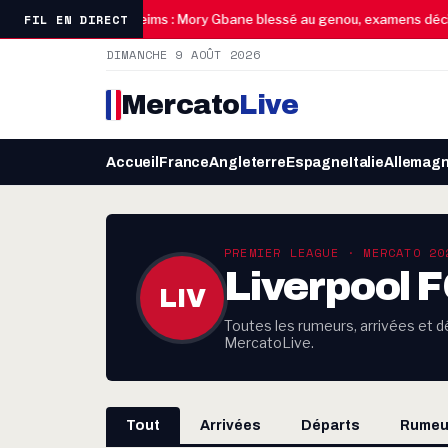
10:45
FIL EN DIRECT
n d’humour
Reims : Mory Gbane blessé au genou, examens décisifs
DIMANCHE 9 AOÛT 2026
Mercato
Live
Accueil
France
Angleterre
Espagne
Italie
Allemag
PREMIER LEAGUE · MERCATO 20
Liverpool 
LIV
Toutes les rumeurs, arrivées et dé
MercatoLive.
Tout
Arrivées
Départs
Rumeu