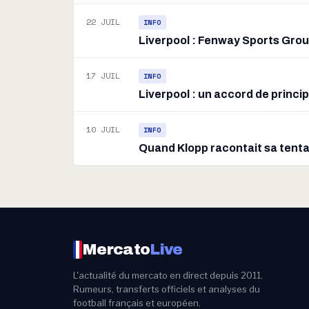
22 JUIL
INFO
Liverpool : Fenway Sports Grou
17 JUIL
INFO
Liverpool : un accord de princi
10 JUIL
INFO
Quand Klopp racontait sa tenta
Mercato
Live
L'actualité du mercato en direct depuis 2011.
Rumeurs, transferts officiels et analyses du
football français et européen.