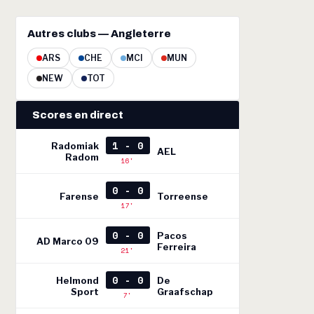
Autres clubs — Angleterre
ARS
CHE
MCI
MUN
NEW
TOT
Scores en direct
1 - 0
Radomiak
AEL
Radom
16'
0 - 0
Farense
Torreense
17'
0 - 0
Pacos
AD Marco 09
Ferreira
21'
0 - 0
Helmond
De
Sport
Graafschap
7'