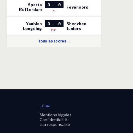
0 - 0
Sparta
Feyenoord
Rotterdam
7'
0 - 0
Yanbian
Shenzhen
Longding
Juniors
23'
Tous les scores →
LÉGAL
Mentions légales
e
Confidentialité
Jeu responsable