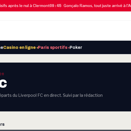
09:45
 après le nul à Clermont
Gonçalo Ramos, tout juste arrivé à l’AC M
ne
Casino en ligne
Paris sportifs
Poker
▾
▾
26
FC
parts du Liverpool FC en direct. Suivi par la rédaction
rs