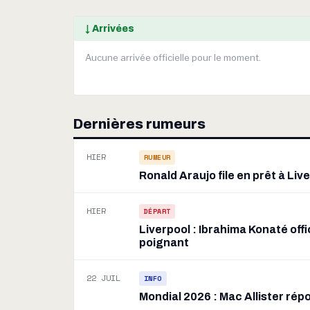
↓ Arrivées
Aucune arrivée officielle pour le moment.
Dernières rumeurs
HIER
RUMEUR
Ronald Araujo file en prêt à Li
HIER
DÉPART
Liverpool : Ibrahima Konaté off
poignant
22 JUIL
INFO
Mondial 2026 : Mac Allister rép