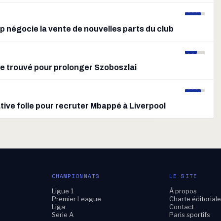
p négocie la vente de nouvelles parts du club
pe trouvé pour prolonger Szoboszlai
tive folle pour recruter Mbappé à Liverpool
CHAMPIONNATS
LE SITE
Ligue 1
À propos
Premier League
Charte éditorial
Liga
Contact
Serie A
Paris sportifs