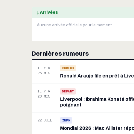
↓ Arrivées
Aucune arrivée officielle pour le moment.
Dernières rumeurs
IL Y A
RUMEUR
23 MIN
Ronald Araujo file en prêt à Li
IL Y A
DÉPART
23 MIN
Liverpool : Ibrahima Konaté off
poignant
22 JUIL
INFO
Mondial 2026 : Mac Allister rép