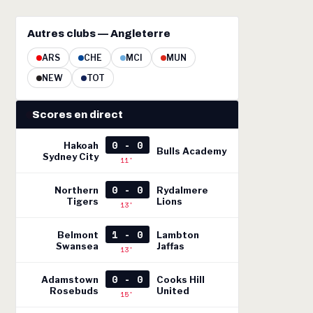
Autres clubs — Angleterre
ARS
CHE
MCI
MUN
NEW
TOT
Scores en direct
0 - 0
Hakoah
Bulls Academy
Sydney City
11'
0 - 0
Northern
Rydalmere
Tigers
Lions
13'
1 - 0
Belmont
Lambton
Swansea
Jaffas
13'
0 - 0
Adamstown
Cooks Hill
Rosebuds
United
15'