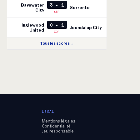
3 - 1
Bayswater
Sorrento
City
45'
0 - 1
Inglewood
Joondalup City
United
32'
Tous les scores →
LÉGAL
Mentions légales
e
Confidentialité
Jeu responsable