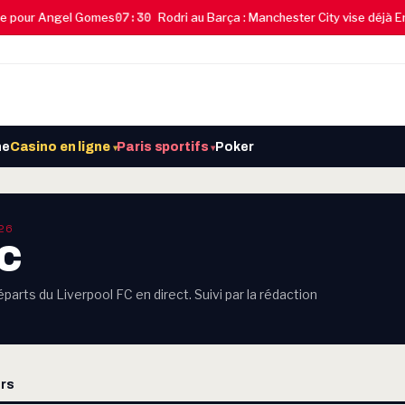
07:30
pour Angel Gomes
Rodri au Barça : Manchester City vise déjà Enz
ne
Casino en ligne
Paris sportifs
Poker
▾
▾
26
FC
parts du Liverpool FC en direct. Suivi par la rédaction
rs