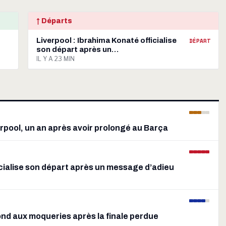
↑ Départs
Liverpool : Ibrahima Konaté officialise
DÉPART
son départ après un…
IL Y A 23 MIN
verpool, un an après avoir prolongé au Barça
icialise son départ après un message d’adieu
ond aux moqueries après la finale perdue