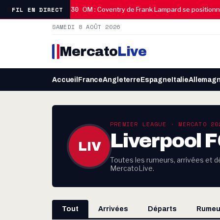
08:30
FIL EN DIRECT
d’adieu poignant
OM : Coventry de Frank Lampard se positionne 
SAMEDI 8 AOÛT 2026
Mercato
Live
Accueil
France
Angleterre
Espagne
Italie
Allemag
PREMIER LEAGUE · MERCATO 20
Liverpool 
LIV
Toutes les rumeurs, arrivées et dé
MercatoLive.
Tout
Arrivées
Départs
Rumeu