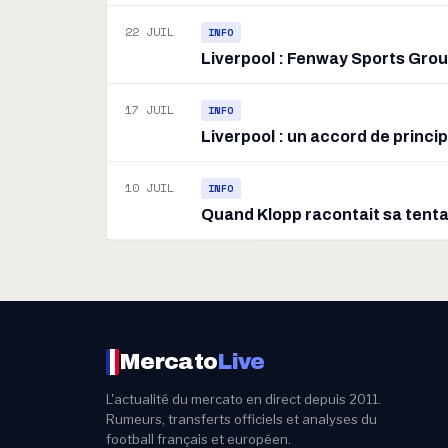
22 JUIL
INFO
Liverpool : Fenway Sports Grou
17 JUIL
INFO
Liverpool : un accord de princi
10 JUIL
INFO
Quand Klopp racontait sa tenta
Mercato
Live
L'actualité du mercato en direct depuis 2011.
Rumeurs, transferts officiels et analyses du
football français et européen.