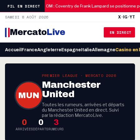
08:30
FIL EN DIRECT
’adieu poignant
OM : Coventry de Frank Lampard se positionne p
SAMEDI 8 AOÛT 2026
X · IG · YT
Mercato
Live
EN DIRECT
Accueil
France
Angleterre
Espagne
Italie
Allemagne
Casino en 
PREMIER LEAGUE · MERCATO 2026
Manchester
United
MUN
Toutes les rumeurs, arrivées et départs
du Manchester United en direct. Suivi
par la rédaction MercatoLive.
0
0
3
ARRIVÉES
DÉPARTS
RUMEURS