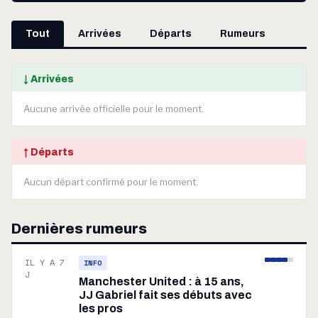
Tout
Arrivées
Départs
Rumeurs
↓ Arrivées
Aucune arrivée officielle pour le moment.
↑ Départs
Aucun départ confirmé pour le moment.
Dernières rumeurs
IL Y A 7
INFO
J
Manchester United : à 15 ans,
JJ Gabriel fait ses débuts avec
les pros