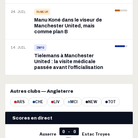
24 JUIL
RUMEUR
Manu Koné dans le viseur de
Manchester United, mais
comme plan B
14 JUIL
INFO
Tielemans à Manchester
United : la visite médicale
passée avant l’officialisation
Autres clubs — Angleterre
ARS
CHE
LIV
MCI
NEW
TOT
Scores en direct
0 - 0
Auxerre
Estac Troyes