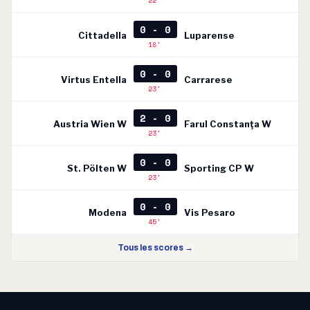
22'
0 - 0
Cittadella
Luparense
18'
0 - 0
Virtus Entella
Carrarese
23'
2 - 0
Austria Wien W
Farul Constanţa W
23'
0 - 0
St. Pölten W
Sporting CP W
23'
0 - 0
Modena
Vis Pesaro
45'
Tous les scores →