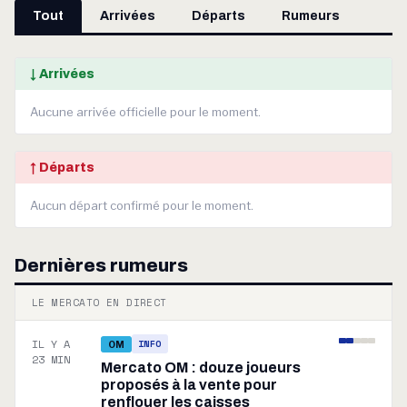
Tout
Arrivées
Départs
Rumeurs
↓ Arrivées
Aucune arrivée officielle pour le moment.
↑ Départs
Aucun départ confirmé pour le moment.
Dernières rumeurs
LE MERCATO EN DIRECT
IL Y A
INFO
OM
23 MIN
Mercato OM : douze joueurs
proposés à la vente pour
renflouer les caisses