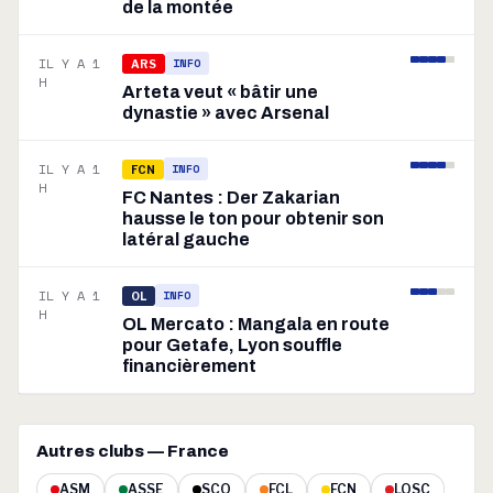
de la montée
IL Y A 1
INFO
ARS
H
Arteta veut « bâtir une
dynastie » avec Arsenal
IL Y A 1
INFO
FCN
H
FC Nantes : Der Zakarian
hausse le ton pour obtenir son
latéral gauche
IL Y A 1
INFO
OL
H
OL Mercato : Mangala en route
pour Getafe, Lyon souffle
financièrement
Autres clubs — France
ASM
ASSE
SCO
FCL
FCN
LOSC