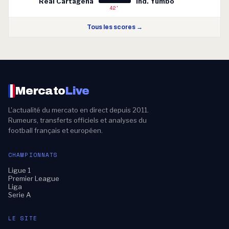
Real Cartagena
Ind. Yumbo
42'
Tous les scores →
Mercato
Live
L'actualité du mercato en direct depuis 2011.
Rumeurs, transferts officiels et analyses du
football français et européen.
CHAMPIONNATS
Ligue 1
Premier League
Liga
Serie A
LE SITE