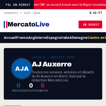
02:45
FIL EN DIRECT
nerbahçe
Mercato OM : un accord trouvé avec le Bayer Leverkuse
VENDREDI 7 AOÛT 2026
X · IG · YT
Mercato
Live
EN DIRECT
Accueil
France
Angleterre
Espagne
Italie
Allemagne
Casino en 
LIGUE 1 · MERCATO 2026
AJ Auxerre
AJA
Toutes les rumeurs, arrivées et départs
du AJ Auxerre en direct. Suivi par la
rédaction MercatoLive.
0
0
0
ARRIVÉES
DÉPARTS
RUMEURS