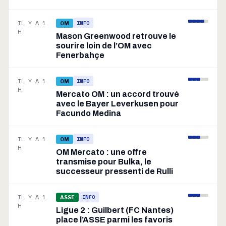
IL Y A 1
INFO
OM
H
Mason Greenwood retrouve le
sourire loin de l’OM avec
Fenerbahçe
IL Y A 1
INFO
OM
H
Mercato OM : un accord trouvé
avec le Bayer Leverkusen pour
Facundo Medina
IL Y A 1
INFO
OM
H
OM Mercato : une offre
transmise pour Bulka, le
successeur pressenti de Rulli
IL Y A 1
INFO
ASSE
H
Ligue 2 : Guilbert (FC Nantes)
place l’ASSE parmi les favoris