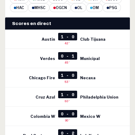
HAC
MHSC
OGCN
OL
OM
PSG
Scores en direct
1 - 0
Austin
Club Tijuana
42'
0 - 1
Verdes
Municipal
45'
1 - 0
Chicago Fire
Necaxa
53'
1 - 0
Cruz Azul
Philadelphia Union
80'
0 - 0
Colombia W
Mexico W
90'
0 - 2