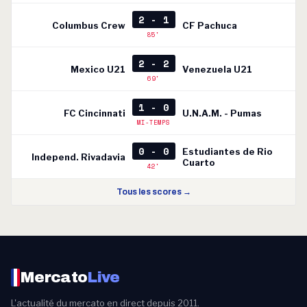
2 - 1
Columbus Crew
CF Pachuca
85'
2 - 2
Mexico U21
Venezuela U21
69'
1 - 0
FC Cincinnati
U.N.A.M. - Pumas
MI-TEMPS
0 - 0
Estudiantes de Rio
Independ. Rivadavia
Cuarto
42'
Tous les scores →
Mercato
Live
L'actualité du mercato en direct depuis 2011.