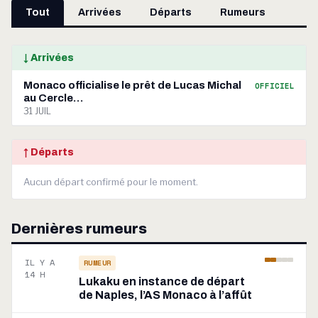
Tout
Arrivées
Départs
Rumeurs
↓ Arrivées
Monaco officialise le prêt de Lucas Michal
OFFICIEL
au Cercle…
31 JUIL
↑ Départs
Aucun départ confirmé pour le moment.
Dernières rumeurs
IL Y A
RUMEUR
14 H
Lukaku en instance de départ
de Naples, l’AS Monaco à l’affût