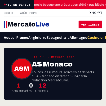
03:15
03
FIL EN DIRECT
cosse
OM : Genesio évoque une préparation d’été « pas idéale »
SAMEDI 8 AOÛT 2026
X · IG · YT
Mercato
Live
EN DIRECT
Accueil
France
Angleterre
Espagne
Italie
Allemagne
Casino en 
LIGUE 1 · MERCATO 2026
AS Monaco
ASM
Toutes les rumeurs, arrivées et départs
du AS Monaco en direct. Suivi par la
rédaction MercatoLive.
1
0
12
ARRIVÉES
DÉPARTS
RUMEURS