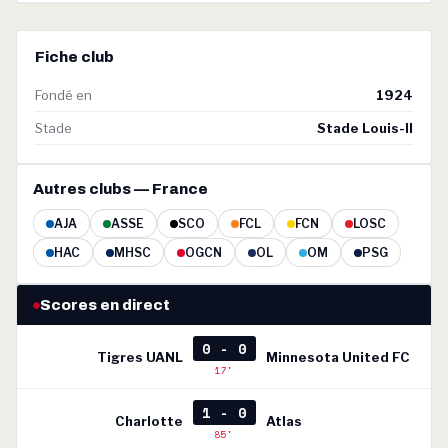
Fiche club
Fondé en
1924
Stade
Stade Louis-II
Autres clubs — France
AJA
ASSE
SCO
FCL
FCN
LOSC
HAC
MHSC
OGCN
OL
OM
PSG
Scores en direct
0 - 0
Tigres UANL
Minnesota United FC
17'
1 - 0
Charlotte
Atlas
85'