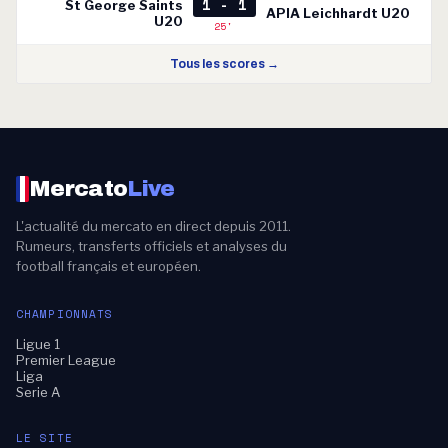
1 - 1
St George Saints
APIA Leichhardt U20
U20
25'
Tous les scores →
Mercato
Live
L'actualité du mercato en direct depuis 2011.
Rumeurs, transferts officiels et analyses du
football français et européen.
CHAMPIONNATS
Ligue 1
Premier League
Liga
Serie A
LE SITE