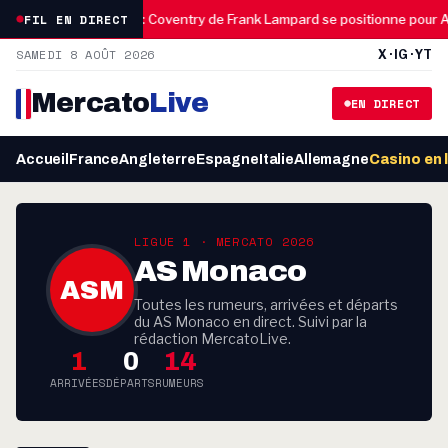
08:30
FIL EN DIRECT
poignant
OM : Coventry de Frank Lampard se positionne pour An
SAMEDI 8 AOÛT 2026
X · IG · YT
Mercato
Live
EN DIRECT
Accueil
France
Angleterre
Espagne
Italie
Allemagne
Casino en 
LIGUE 1 · MERCATO 2026
AS Monaco
ASM
Toutes les rumeurs, arrivées et départs
du AS Monaco en direct. Suivi par la
rédaction MercatoLive.
1
0
14
ARRIVÉES
DÉPARTS
RUMEURS