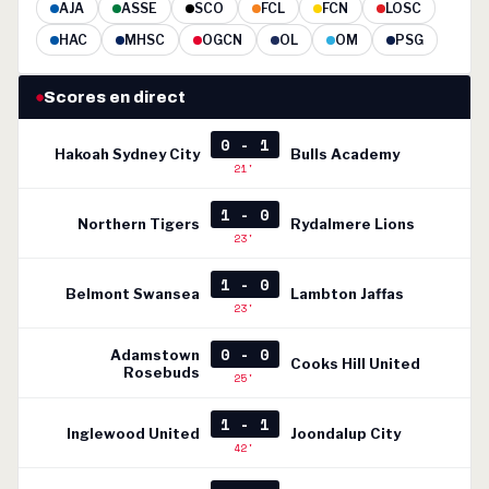
AJA
ASSE
SCO
FCL
FCN
LOSC
HAC
MHSC
OGCN
OL
OM
PSG
Scores en direct
0 - 1
Hakoah Sydney City
Bulls Academy
21'
1 - 0
Northern Tigers
Rydalmere Lions
23'
1 - 0
Belmont Swansea
Lambton Jaffas
23'
0 - 0
Adamstown
Cooks Hill United
Rosebuds
25'
1 - 1
Inglewood United
Joondalup City
42'