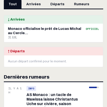
Tout
Arrivées
Départs
Rumeurs
↓ Arrivées
Monaco officialise le prêt de Lucas Michal
OFFICIEL
au Cercle…
31 JUIL
↑ Départs
Aucun départ confirmé pour le moment.
Dernières rumeurs
IL Y A 1
INFO
H
AS Monaco : un tacle de
Mawissa laisse Christantus
Uche sur civière, saison