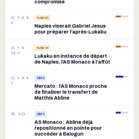
compromise
IL Y A 6
RUMEUR
H
Naples viserait Gabriel Jesus
pour préparer l’après-Lukaku
IL Y A
RUMEUR
19 H
Lukaku en instance de départ
de Naples, l’AS Monaco à l’affût
IL Y A 4
INFO
J
Mercato : l’AS Monaco proche
de finaliser le transfert de
Matthis Abline
31 JUIL
INFO
AS Monaco : Abline déjà
repositionné en pointe pour
succéder à Balogun