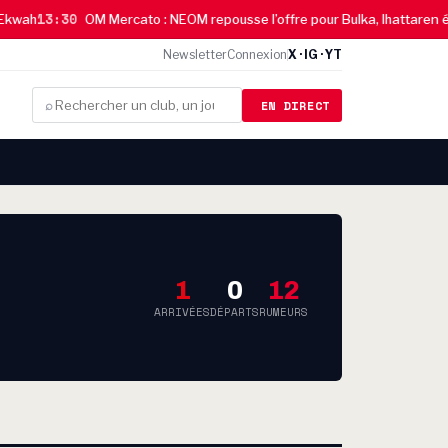
13:30
ah
OM Mercato : NEOM repousse l’offre pour Bulka, Ihattaren évo
Newsletter
Connexion
X · IG · YT
EN DIRECT
⌕
1
0
12
ARRIVÉES
DÉPARTS
RUMEURS