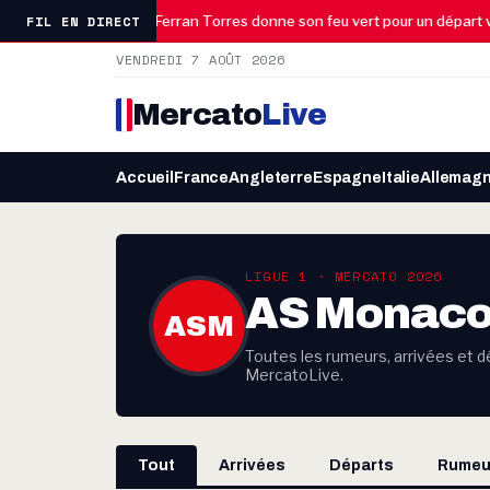
13:31
FIL EN DIRECT
o à l’affût
Ferran Torres donne son feu vert pour un départ vers
VENDREDI 7 AOÛT 2026
Mercato
Live
Accueil
France
Angleterre
Espagne
Italie
Allemag
LIGUE 1 · MERCATO 2026
AS Monac
ASM
Toutes les rumeurs, arrivées et d
MercatoLive.
Tout
Arrivées
Départs
Rumeu