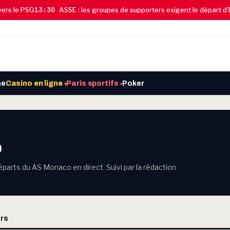
13:30
 le PSG
ASSE : les groupes de supporters exigent le départ d’Ekw
ne
Casino en ligne
Paris sportifs
Poker
▾
▾
o
éparts du AS Monaco en direct. Suivi par la rédaction
rs