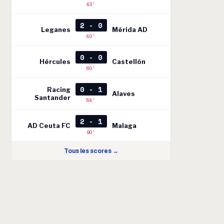
43'
2 - 0
Leganes
Mérida AD
80'
0 - 0
Hércules
Castellón
60'
0 - 1
Racing
Alaves
Santander
58'
2 - 1
AD Ceuta FC
Malaga
90'
Tous les scores →