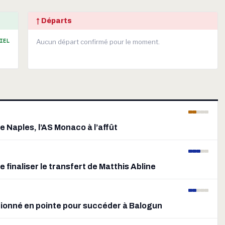
↑ Départs
IEL
Aucun départ confirmé pour le moment.
 Naples, l’AS Monaco à l’affût
 finaliser le transfert de Matthis Abline
tionné en pointe pour succéder à Balogun