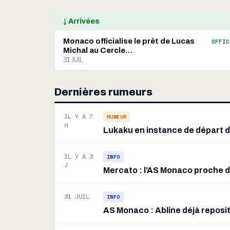
↓ Arrivées
Monaco officialise le prêt de Lucas
OFFIC
Michal au Cercle…
31 JUIL
Dernières rumeurs
IL Y A 7
RUMEUR
H
Lukaku en instance de départ de
IL Y A 3
INFO
J
Mercato : l’AS Monaco proche de
31 JUIL
INFO
AS Monaco : Abline déjà reposi