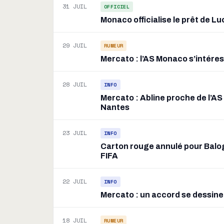
31 JUIL
OFFICIEL
Monaco officialise le prêt de L
29 JUIL
RUMEUR
Mercato : l’AS Monaco s’intéress
28 JUIL
INFO
Mercato : Abline proche de l’AS
Nantes
23 JUIL
INFO
Carton rouge annulé pour Balogu
FIFA
22 JUIL
INFO
Mercato : un accord se dessine
18 JUIL
RUMEUR