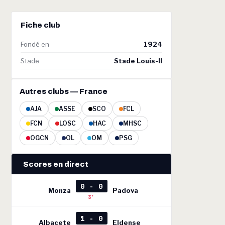
Fiche club
Fondé en
1924
Stade
Stade Louis-II
Autres clubs — France
AJA
ASSE
SCO
FCL
FCN
LOSC
HAC
MHSC
OGCN
OL
OM
PSG
Scores en direct
0 - 0
Monza
Padova
3'
1 - 0
Albacete
Eldense