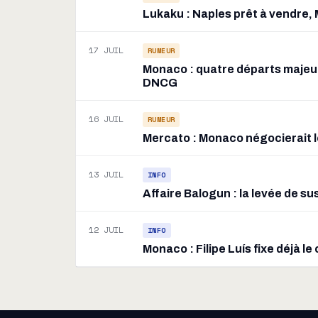
Lukaku : Naples prêt à vendre, Mo
17 JUIL
RUMEUR
Monaco : quatre départs majeur
DNCG
16 JUIL
RUMEUR
Mercato : Monaco négocierait l
13 JUIL
INFO
Affaire Balogun : la levée de s
12 JUIL
INFO
Monaco : Filipe Luís fixe déjà l