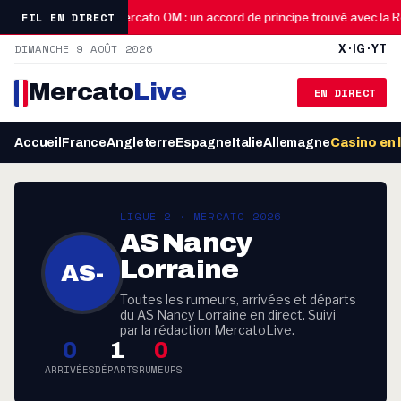
03:16
FIL EN DIRECT
ns d’euros »
Mercato OM : un accord de principe trouvé avec la R
DIMANCHE 9 AOÛT 2026
X · IG · YT
Mercato
Live
EN DIRECT
Accueil
France
Angleterre
Espagne
Italie
Allemagne
Casino en 
LIGUE 2 · MERCATO 2026
AS Nancy
Lorraine
AS-
Toutes les rumeurs, arrivées et départs
du AS Nancy Lorraine en direct. Suivi
par la rédaction MercatoLive.
0
1
0
ARRIVÉES
DÉPARTS
RUMEURS