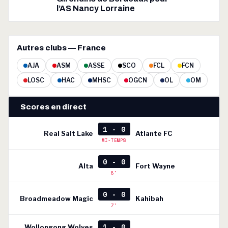
l’AS Nancy Lorraine
Autres clubs — France
AJA
ASM
ASSE
SCO
FCL
FCN
LOSC
HAC
MHSC
OGCN
OL
OM
Scores en direct
1 - 0
Real Salt Lake
Atlante FC
MI-TEMPS
0 - 0
Alta
Fort Wayne
8'
0 - 0
Broadmeadow Magic
Kahibah
7'
1 - 0
Wollongong Wolves