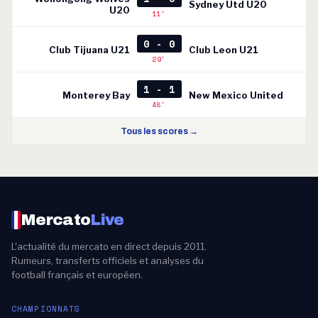
Sydney Utd U20
U20
11'
0 - 0
Club Tijuana U21
Club Leon U21
29'
1 - 1
Monterey Bay
New Mexico United
48'
Tous les scores →
Mercato
Live
L'actualité du mercato en direct depuis 2011.
Rumeurs, transferts officiels et analyses du
football français et européen.
CHAMPIONNATS