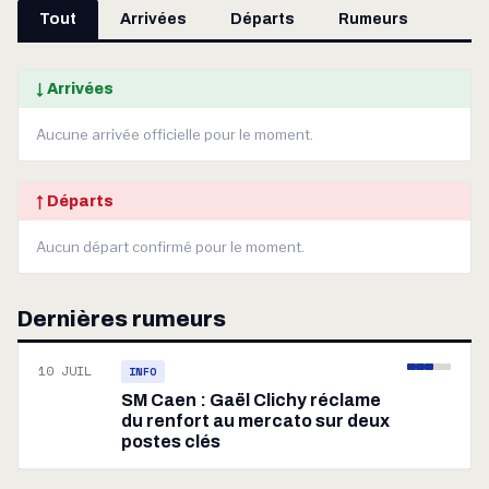
Tout
Arrivées
Départs
Rumeurs
↓ Arrivées
Aucune arrivée officielle pour le moment.
↑ Départs
Aucun départ confirmé pour le moment.
Dernières rumeurs
10 JUIL
INFO
SM Caen : Gaël Clichy réclame
du renfort au mercato sur deux
postes clés