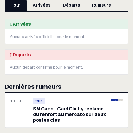
Tout
Arrivées
Départs
Rumeurs
↓ Arrivées
Aucune arrivée officielle pour le moment.
↑ Départs
Aucun départ confirmé pour le moment.
Dernières rumeurs
10 JUIL
INFO
SM Caen : Gaël Clichy réclame
du renfort au mercato sur deux
postes clés