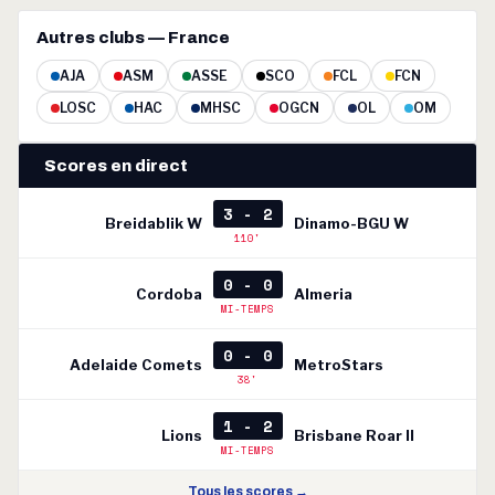
Autres clubs — France
AJA
ASM
ASSE
SCO
FCL
FCN
LOSC
HAC
MHSC
OGCN
OL
OM
Scores en direct
3 - 2
Breidablik W
Dinamo-BGU W
110'
0 - 0
Cordoba
Almeria
MI-TEMPS
0 - 0
Adelaide Comets
MetroStars
38'
1 - 2
Lions
Brisbane Roar II
MI-TEMPS
Tous les scores →