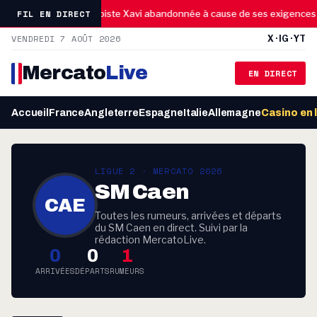
11:00
FIL EN DIRECT
M€
Algérie : la piste Xavi abandonnée à cause de ses exigences s
VENDREDI 7 AOÛT 2026
X · IG · YT
Mercato
Live
EN DIRECT
Accueil
France
Angleterre
Espagne
Italie
Allemagne
Casino en 
LIGUE 2 · MERCATO 2026
SM Caen
CAE
Toutes les rumeurs, arrivées et départs
du SM Caen en direct. Suivi par la
rédaction MercatoLive.
0
0
1
ARRIVÉES
DÉPARTS
RUMEURS