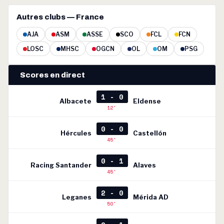
Autres clubs — France
AJA
ASM
ASSE
SCO
FCL
FCN
LOSC
MHSC
OGCN
OL
OM
PSG
Scores en direct
1 - 0
Albacete
Eldense
12'
0 - 0
Hércules
Castellón
45'
0 - 1
Racing Santander
Alaves
45'
2 - 0
Leganes
Mérida AD
50'