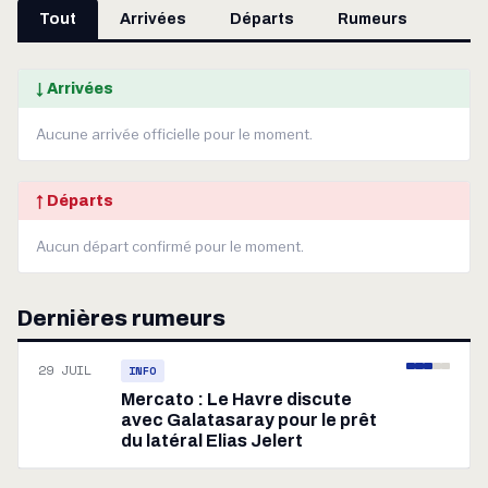
Tout
Arrivées
Départs
Rumeurs
↓ Arrivées
Aucune arrivée officielle pour le moment.
↑ Départs
Aucun départ confirmé pour le moment.
Dernières rumeurs
29 JUIL
INFO
Mercato : Le Havre discute
avec Galatasaray pour le prêt
du latéral Elias Jelert