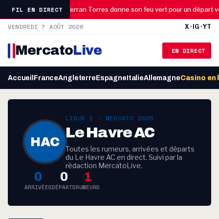
13:31
FIL EN DIRECT
aco à l’affût
Ferran Torres donne son feu vert pour un départ ve
VENDREDI 7 AOÛT 2026
X · IG · YT
Mercato
Live
EN DIRECT
Accueil
France
Angleterre
Espagne
Italie
Allemagne
Casino en 
LIGUE 1 · MERCATO 2026
Le Havre AC
HAC
Toutes les rumeurs, arrivées et départs
du Le Havre AC en direct. Suivi par la
rédaction MercatoLive.
0
0
1
ARRIVÉES
DÉPARTS
RUMEURS