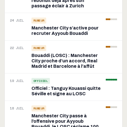
rebondit déjà après son
passage éclair à Zurich
24 JUIL
RUMEUR
Manchester City s’active pour
recruter Ayyoub Bouaddi
22 JUIL
RUMEUR
Bouaddi (LOSC) : Manchester
City proche d’un accord, Real
Madrid et Barcelone à l’affût
19 JUIL
OFFICIEL
Officiel : Tanguy Kouassi quitte
Séville et signe au LOSC
18 JUIL
RUMEUR
Manchester City passe à
l’offensive pour Ayyoub
Bouaddi, le LOSC réclame 100