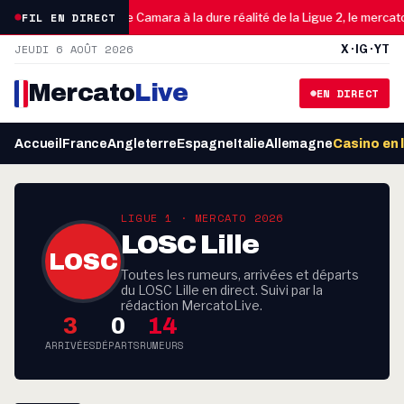
0
FIL EN DIRECT
FC Nantes : du rêve Camara à la dure réalité de la Ligue 2, le mercato 
JEUDI 6 AOÛT 2026
X · IG · YT
Mercato
Live
EN DIRECT
Accueil
France
Angleterre
Espagne
Italie
Allemagne
Casino en 
LIGUE 1 · MERCATO 2026
LOSC Lille
LOSC
Toutes les rumeurs, arrivées et départs
du LOSC Lille en direct. Suivi par la
rédaction MercatoLive.
3
0
14
ARRIVÉES
DÉPARTS
RUMEURS