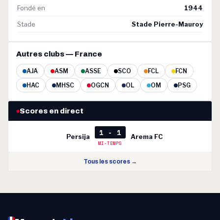
Fondé en
1944
Stade
Stade Pierre-Mauroy
Autres clubs — France
AJA
ASM
ASSE
SCO
FCL
FCN
HAC
MHSC
OGCN
OL
OM
PSG
Scores en direct
1 - 1
Persija
Arema FC
MI-TEMPS
Tous les scores →