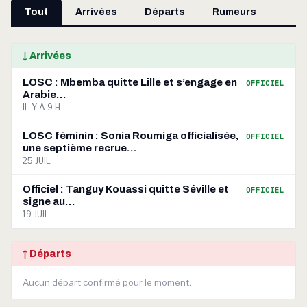
Tout
Arrivées
Départs
Rumeurs
↓ Arrivées
LOSC : Mbemba quitte Lille et s’engage en
OFFICIEL
Arabie…
IL Y A 9 H
LOSC féminin : Sonia Roumiga officialisée,
OFFICIEL
une septième recrue…
25 JUIL
Officiel : Tanguy Kouassi quitte Séville et
OFFICIEL
signe au…
19 JUIL
↑ Départs
Aucun départ confirmé pour le moment.