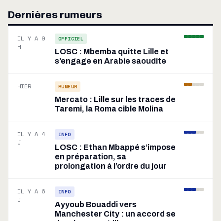
Dernières rumeurs
IL Y A 9
OFFICIEL
H
LOSC : Mbemba quitte Lille et
s’engage en Arabie saoudite
HIER
RUMEUR
Mercato : Lille sur les traces de
Taremi, la Roma cible Molina
IL Y A 4
INFO
J
LOSC : Ethan Mbappé s’impose
en préparation, sa
prolongation à l’ordre du jour
IL Y A 6
INFO
J
Ayyoub Bouaddi vers
Manchester City : un accord se