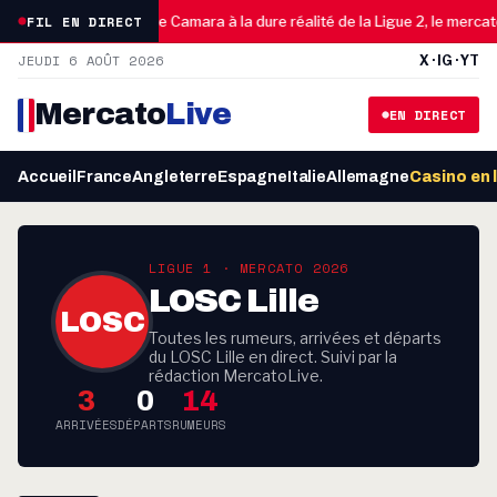
0
FIL EN DIRECT
FC Nantes : du rêve Camara à la dure réalité de la Ligue 2, le mercato 
JEUDI 6 AOÛT 2026
X · IG · YT
Mercato
Live
EN DIRECT
Accueil
France
Angleterre
Espagne
Italie
Allemagne
Casino en 
LIGUE 1 · MERCATO 2026
LOSC Lille
LOSC
Toutes les rumeurs, arrivées et départs
du LOSC Lille en direct. Suivi par la
rédaction MercatoLive.
3
0
14
ARRIVÉES
DÉPARTS
RUMEURS