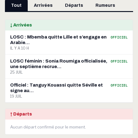
Tout
Arrivées
Départs
Rumeurs
↓ Arrivées
LOSC : Mbemba quitte Lille et s’engage en
OFFICIEL
Arabie…
IL Y A 10 H
LOSC féminin : Sonia Roumiga officialisée,
OFFICIEL
une septième recrue…
25 JUIL
Officiel : Tanguy Kouassi quitte Séville et
OFFICIEL
signe au…
19 JUIL
↑ Départs
Aucun départ confirmé pour le moment.