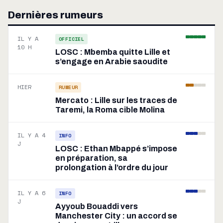
Dernières rumeurs
IL Y A
OFFICIEL
10 H
LOSC : Mbemba quitte Lille et
s’engage en Arabie saoudite
HIER
RUMEUR
Mercato : Lille sur les traces de
Taremi, la Roma cible Molina
IL Y A 4
INFO
J
LOSC : Ethan Mbappé s’impose
en préparation, sa
prolongation à l’ordre du jour
IL Y A 6
INFO
J
Ayyoub Bouaddi vers
Manchester City : un accord se