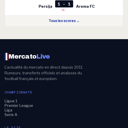
1 - 1
Persija
Arema FC
71'
Tous les scores →
Mercato
Live
L'actualité du mercato en direct depuis 2011.
Rumeurs, transferts officiels et analyses du
football français et européen.
CHAMPIONNATS
Ligue 1
Premier League
Liga
Serie A
LE SITE