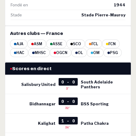
Fondé en
1944
Stade
Stade Pierre-Mauroy
Autres clubs — France
AJA
ASM
ASSE
SCO
FCL
FCN
HAC
MHSC
OGCN
OL
OM
PSG
Scores en direct
0 - 0
South Adelaide
Salisbury United
Panthers
3'
0 - 0
Bidhannagar
BSS Sporting
32'
1 - 0
Kalighat
Patha Chakra
34'