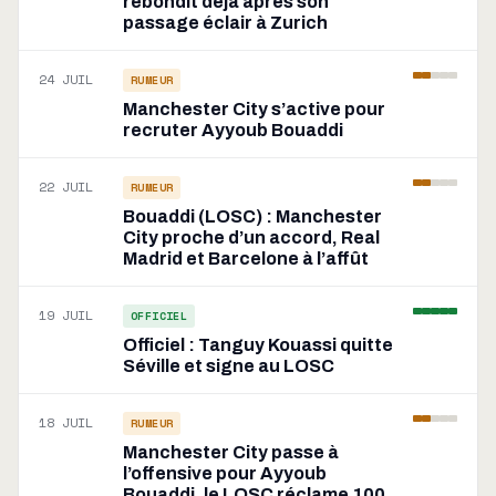
rebondit déjà après son
passage éclair à Zurich
24 JUIL
RUMEUR
Manchester City s’active pour
recruter Ayyoub Bouaddi
22 JUIL
RUMEUR
Bouaddi (LOSC) : Manchester
City proche d’un accord, Real
Madrid et Barcelone à l’affût
19 JUIL
OFFICIEL
Officiel : Tanguy Kouassi quitte
Séville et signe au LOSC
18 JUIL
RUMEUR
Manchester City passe à
l’offensive pour Ayyoub
Bouaddi, le LOSC réclame 100