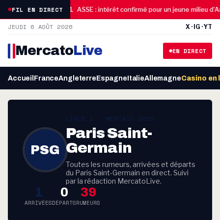
13:31
FIL EN DIRECT
eine le dossier
ASSE : intérêt confirmé pour un jeune milieu d’Ange
JEUDI 6 AOÛT 2026
X · IG · YT
Mercato
Live
EN DIRECT
Accueil
France
Angleterre
Espagne
Italie
Allemagne
Casino en 
LIGUE 1 · MERCATO 2026
Paris Saint-
Germain
PSG
Toutes les rumeurs, arrivées et départs
du Paris Saint-Germain en direct. Suivi
par la rédaction MercatoLive.
1
0
39
ARRIVÉES
DÉPARTS
RUMEURS