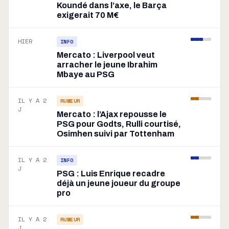
Koundé dans l’axe, le Barça
exigerait 70 M€
HIER
INFO
Mercato : Liverpool veut
arracher le jeune Ibrahim
Mbaye au PSG
IL Y A 2
RUMEUR
J
Mercato : l’Ajax repousse le
PSG pour Godts, Rulli courtisé,
Osimhen suivi par Tottenham
IL Y A 2
INFO
J
PSG : Luis Enrique recadre
déjà un jeune joueur du groupe
pro
IL Y A 2
RUMEUR
J