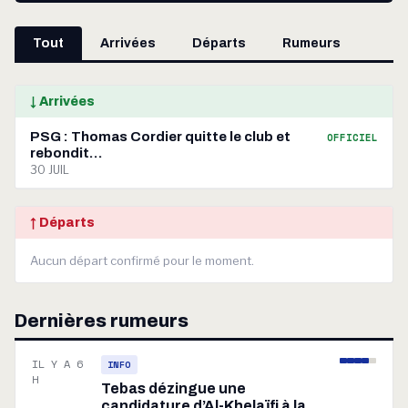
Tout
Arrivées
Départs
Rumeurs
↓ Arrivées
PSG : Thomas Cordier quitte le club et
OFFICIEL
rebondit…
30 JUIL
↑ Départs
Aucun départ confirmé pour le moment.
Dernières rumeurs
IL Y A 6
INFO
H
Tebas dézingue une
candidature d’Al-Khelaïfi à la