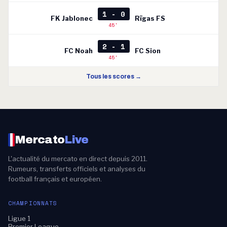
1 - 0
FK Jablonec
Rīgas FS
45'
2 - 1
FC Noah
FC Sion
45'
Tous les scores →
Mercato
Live
L'actualité du mercato en direct depuis 2011.
Rumeurs, transferts officiels et analyses du
football français et européen.
CHAMPIONNATS
Ligue 1
Premier League