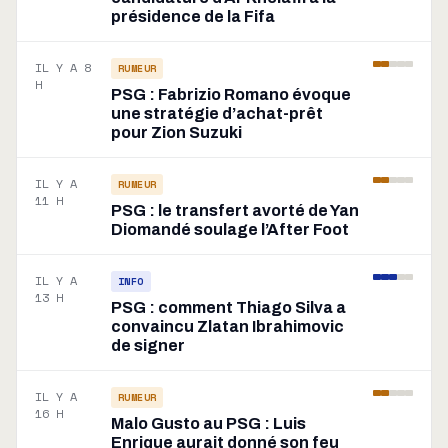
présidence de la Fifa
IL Y A 8
RUMEUR
H
PSG : Fabrizio Romano évoque
une stratégie d’achat-prêt
pour Zion Suzuki
IL Y A
RUMEUR
11 H
PSG : le transfert avorté de Yan
Diomandé soulage l’After Foot
IL Y A
INFO
13 H
PSG : comment Thiago Silva a
convaincu Zlatan Ibrahimovic
de signer
IL Y A
RUMEUR
16 H
Malo Gusto au PSG : Luis
Enrique aurait donné son feu