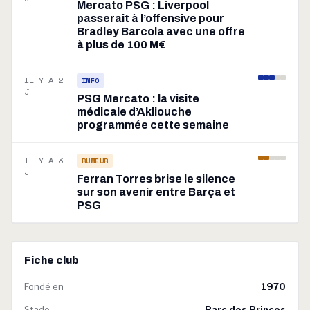
Mercato PSG : Liverpool
passerait à l’offensive pour
Bradley Barcola avec une offre
à plus de 100 M€
IL Y A 2
INFO
J
PSG Mercato : la visite
médicale d’Akliouche
programmée cette semaine
IL Y A 3
RUMEUR
J
Ferran Torres brise le silence
sur son avenir entre Barça et
PSG
Fiche club
Fondé en
1970
Stade
Parc des Princes