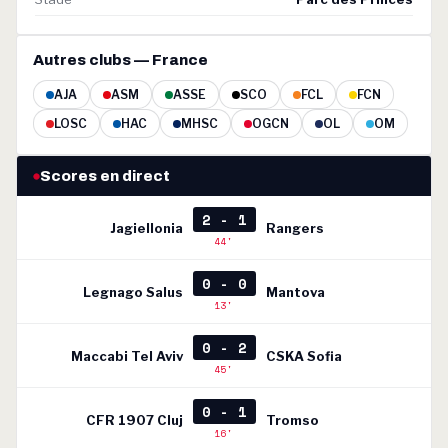
Autres clubs — France
AJA
ASM
ASSE
SCO
FCL
FCN
LOSC
HAC
MHSC
OGCN
OL
OM
Scores en direct
2 - 1
Jagiellonia
Rangers
44'
0 - 0
Legnago Salus
Mantova
13'
0 - 2
Maccabi Tel Aviv
CSKA Sofia
45'
0 - 1
CFR 1907 Cluj
Tromso
16'