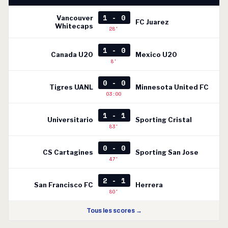
1 - 0
Vancouver
FC Juarez
Whitecaps
28'
1 - 0
Canada U20
Mexico U20
8'
0 - 0
Tigres UANL
Minnesota United FC
03:00
1 - 1
Universitario
Sporting Cristal
83'
0 - 0
CS Cartagines
Sporting San Jose
47'
2 - 1
San Francisco FC
Herrera
80'
Tous les scores →