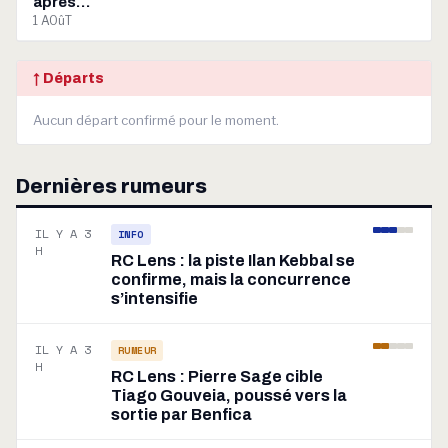
après…
1 AOûT
↑ Départs
Aucun départ confirmé pour le moment.
Dernières rumeurs
IL Y A 3
INFO
H
RC Lens : la piste Ilan Kebbal se
confirme, mais la concurrence
s’intensifie
IL Y A 3
RUMEUR
H
RC Lens : Pierre Sage cible
Tiago Gouveia, poussé vers la
sortie par Benfica