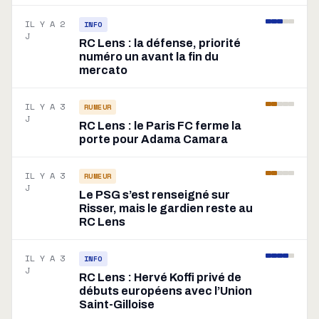
IL Y A 2
INFO
J
RC Lens : la défense, priorité
numéro un avant la fin du
mercato
IL Y A 3
RUMEUR
J
RC Lens : le Paris FC ferme la
porte pour Adama Camara
IL Y A 3
RUMEUR
J
Le PSG s’est renseigné sur
Risser, mais le gardien reste au
RC Lens
IL Y A 3
INFO
J
RC Lens : Hervé Koffi privé de
débuts européens avec l’Union
Saint-Gilloise