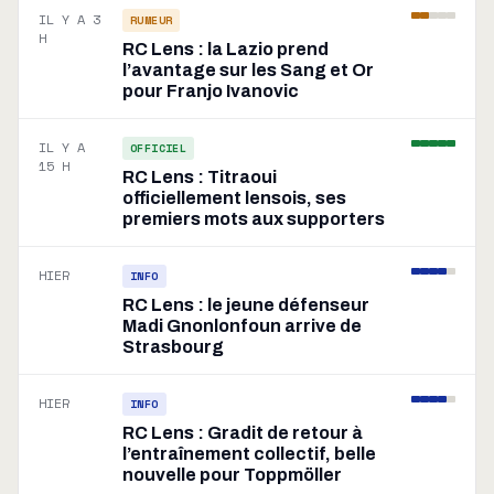
IL Y A 3
RUMEUR
H
RC Lens : la Lazio prend
l’avantage sur les Sang et Or
pour Franjo Ivanovic
IL Y A
OFFICIEL
15 H
RC Lens : Titraoui
officiellement lensois, ses
premiers mots aux supporters
HIER
INFO
RC Lens : le jeune défenseur
Madi Gnonlonfoun arrive de
Strasbourg
HIER
INFO
RC Lens : Gradit de retour à
l’entraînement collectif, belle
nouvelle pour Toppmöller