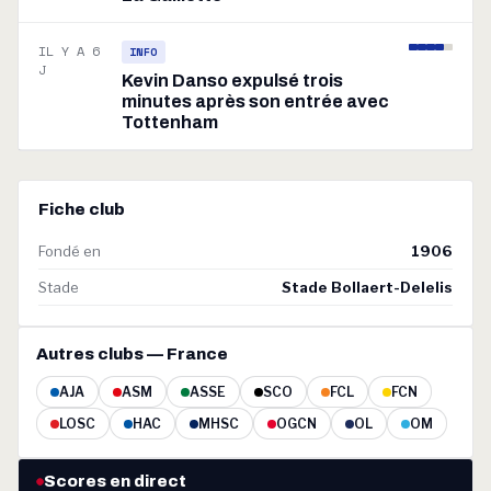
IL Y A 6
INFO
J
Kevin Danso expulsé trois
minutes après son entrée avec
Tottenham
Fiche club
Fondé en
1906
Stade
Stade Bollaert-Delelis
Autres clubs — France
AJA
ASM
ASSE
SCO
FCL
FCN
LOSC
HAC
MHSC
OGCN
OL
OM
Scores en direct