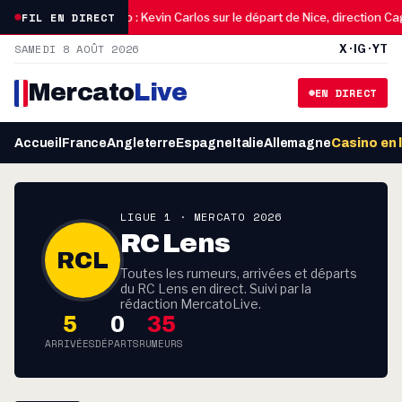
03:30
FIL EN DIRECT
entina
Mercato : Kevin Carlos sur le départ de Nice, direction Caglia
SAMEDI 8 AOÛT 2026
X · IG · YT
Mercato
Live
EN DIRECT
Accueil
France
Angleterre
Espagne
Italie
Allemagne
Casino en 
LIGUE 1 · MERCATO 2026
RC Lens
RCL
Toutes les rumeurs, arrivées et départs
du RC Lens en direct. Suivi par la
rédaction MercatoLive.
5
0
35
ARRIVÉES
DÉPARTS
RUMEURS