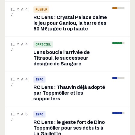
IL Y A 4
RUMEUR
J
RC Lens : Crystal Palace calme
le jeu pour Ganiou, la barre des
50 M€ jugée trop haute
IL Y A 4
OFFICIEL
J
Lens boucle l’arrivée de
Titraoui, le successeur
désigné de Sangaré
IL Y A 4
INFO
J
RC Lens : Thauvin déjà adopté
par Toppmöller et les
supporters
IL Y A 5
INFO
J
RC Lens : le geste fort de Dino
Toppmöller pour ses débuts à
La Gaillette