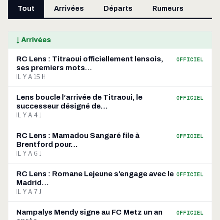
Tout
Arrivées
Départs
Rumeurs
↓ Arrivées
RC Lens : Titraoui officiellement lensois,
OFFICIEL
ses premiers mots…
IL Y A 15 H
Lens boucle l’arrivée de Titraoui, le
OFFICIEL
successeur désigné de…
IL Y A 4 J
RC Lens : Mamadou Sangaré file à
OFFICIEL
Brentford pour…
IL Y A 6 J
RC Lens : Romane Lejeune s’engage avec le
OFFICIEL
Madrid…
IL Y A 7 J
Nampalys Mendy signe au FC Metz un an
OFFICIEL