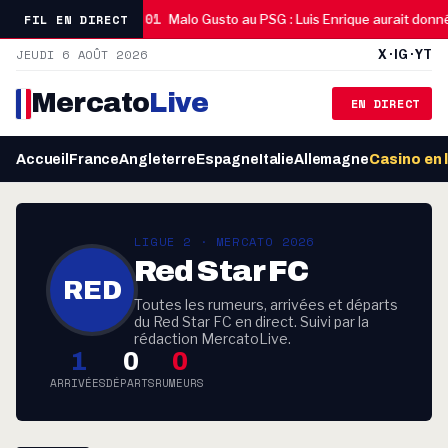
03:01
FIL EN DIRECT
 profiterait à l’OL
Malo Gusto au PSG : Luis Enrique aurait donné 
JEUDI 6 AOÛT 2026
X · IG · YT
Mercato
Live
EN DIRECT
Accueil
France
Angleterre
Espagne
Italie
Allemagne
Casino en 
LIGUE 2 · MERCATO 2026
Red Star FC
RED
Toutes les rumeurs, arrivées et départs
du Red Star FC en direct. Suivi par la
rédaction MercatoLive.
1
0
0
ARRIVÉES
DÉPARTS
RUMEURS