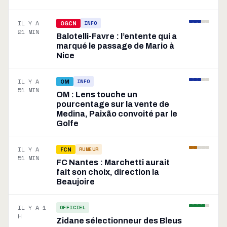
IL Y A
INFO
OGCN
21 MIN
Balotelli-Favre : l’entente qui a
marqué le passage de Mario à
Nice
IL Y A
INFO
OM
51 MIN
OM : Lens touche un
pourcentage sur la vente de
Medina, Paixão convoité par le
Golfe
IL Y A
RUMEUR
FCN
51 MIN
FC Nantes : Marchetti aurait
fait son choix, direction la
Beaujoire
IL Y A 1
OFFICIEL
H
Zidane sélectionneur des Bleus