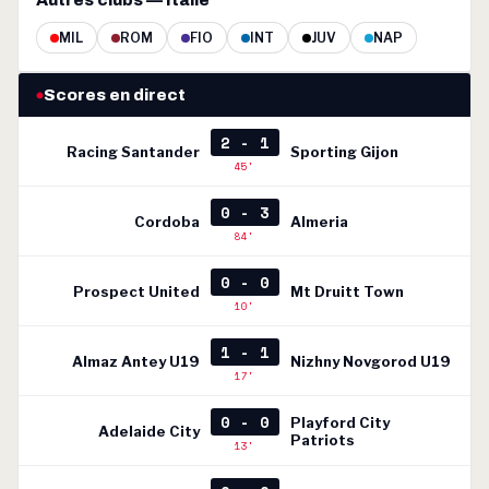
Autres clubs — Italie
MIL
ROM
FIO
INT
JUV
NAP
Scores en direct
2 - 1
Racing Santander
Sporting Gijon
45'
0 - 3
Cordoba
Almeria
84'
0 - 0
Prospect United
Mt Druitt Town
10'
1 - 1
Almaz Antey U19
Nizhny Novgorod U19
17'
0 - 0
Playford City
Adelaide City
Patriots
13'