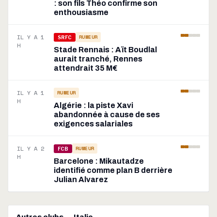
: son fils Théo confirme son
enthousiasme
IL Y A 1
RUMEUR
SRFC
H
Stade Rennais : Aït Boudlal
aurait tranché, Rennes
attendrait 35 M€
IL Y A 1
RUMEUR
H
Algérie : la piste Xavi
abandonnée à cause de ses
exigences salariales
IL Y A 2
RUMEUR
FCB
H
Barcelone : Mikautadze
identifié comme plan B derrière
Julian Alvarez