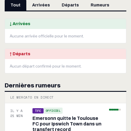
Tout
Arrivées
Départs
Rumeurs
↓ Arrivées
Aucune arrivée officielle pour le moment.
↑ Départs
Aucun départ confirmé pour le moment.
Dernières rumeurs
LE MERCATO EN DIRECT
IL Y A
OFFICIEL
TFC
21 MIN
Emersonn quitte le Toulouse
FC pour Ipswich Town dans un
transfert record