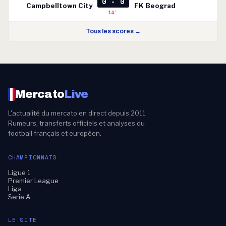
0 - 0
Campbelltown City
FK Beograd
14'
Tous les scores →
Mercato
Live
L'actualité du mercato en direct depuis 2011.
Rumeurs, transferts officiels et analyses du
football français et européen.
CHAMPIONNATS
Ligue 1
Premier League
Liga
Serie A
LE SITE