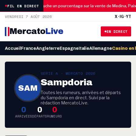
11:30
FIL EN DIRECT
e
OM : Lens touche un pourcentage sur la vente de Medina, Paixão
VENDREDI 7 AOÛT 2026
X · IG · YT
Mercato
Live
EN DIRECT
Accueil
France
Angleterre
Espagne
Italie
Allemagne
Casino en 
SERIE A · MERCATO 2026
Sampdoria
SAM
Toutes les rumeurs, arrivées et départs
du Sampdoria en direct. Suivi par la
rédaction MercatoLive.
0
0
0
ARRIVÉES
DÉPARTS
RUMEURS