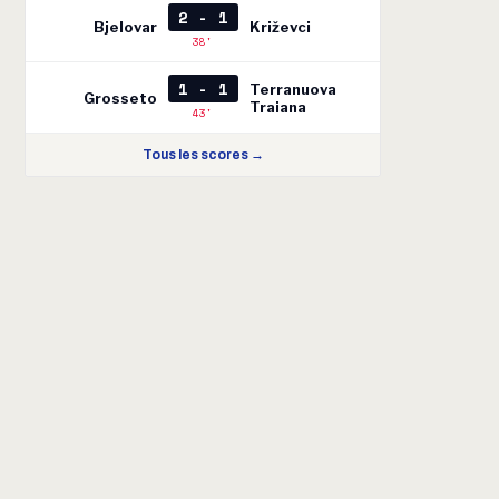
2 - 1
Bjelovar
Križevci
38'
1 - 1
Terranuova
Grosseto
Traiana
43'
Tous les scores →