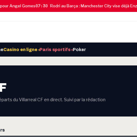
07:30
ur Angel Gomes
Rodri au Barça : Manchester City vise déjà Enzo 
ne
Casino en ligne
Paris sportifs
Poker
▾
▾
CF
arts du Villarreal CF en direct. Suivi par la rédaction
rs