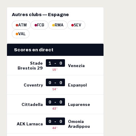
Autres clubs — Espagne
ATM
FCB
RMA
SEV
VAL
Scores en direct
1 - 0
Stade
Venezia
Brestois 29
15'
0 - 0
Coventry
Espanyol
14'
0 - 0
Cittadella
Luparense
43'
0 - 0
Omonia
AEK Larnaca
Aradippou
44'