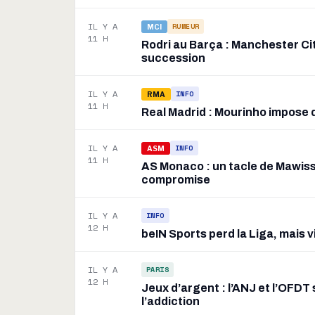
IL Y A
RUMEUR
MCI
11 H
Rodri au Barça : Manchester Ci
succession
IL Y A
INFO
RMA
11 H
Real Madrid : Mourinho impose d
IL Y A
INFO
ASM
11 H
AS Monaco : un tacle de Mawissa
compromise
IL Y A
INFO
12 H
beIN Sports perd la Liga, mais 
IL Y A
PARIS
12 H
Jeux d’argent : l’ANJ et l’OFD
l’addiction