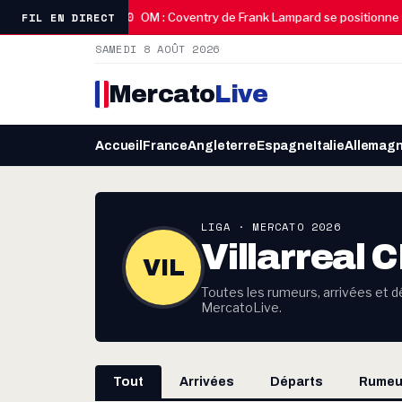
08:30
FIL EN DIRECT
adieu poignant
OM : Coventry de Frank Lampard se positionne po
SAMEDI 8 AOÛT 2026
Mercato
Live
Accueil
France
Angleterre
Espagne
Italie
Allemag
LIGA · MERCATO 2026
Villarreal 
VIL
Toutes les rumeurs, arrivées et dép
MercatoLive.
Tout
Arrivées
Départs
Rumeu