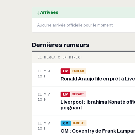
↓ Arrivées
Aucune arrivée officielle pour le moment.
Dernières rumeurs
LE MERCATO EN DIRECT
IL Y A
RUMEUR
LIV
10 H
Ronald Araujo file en prêt à Li
IL Y A
DÉPART
LIV
10 H
Liverpool : Ibrahima Konaté off
poignant
IL Y A
RUMEUR
OM
10 H
OM : Coventry de Frank Lampar