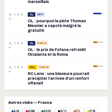
marseillais
IL Y A 3
INFO
OL
H
OL : pourquoi la piste Thomas
Meunier a capoté malgré la
gratuité
IL Y A 3
RUMEUR
OL
H
OL : le prix de Fofana refroidit
l’Atalanta et la Roma
IL Y A 4
RUMEUR
RCL
H
RC Lens : une blessure pourrait
précipiter l’arrivée d’un renfort
offensif
Autres clubs — France
AJA
ASM
ASSE
SCO
FCL
FCN