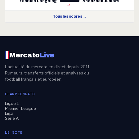
Yanbian Longding
Shenzhen Juniors
23'
Tous les scores →
Mercato
Live
L'actualité du mercato en direct depuis 2011.
Rumeurs, transferts officiels et analyses du
football français et européen.
CHAMPIONNATS
Ligue 1
Premier League
Liga
Serie A
LE SITE