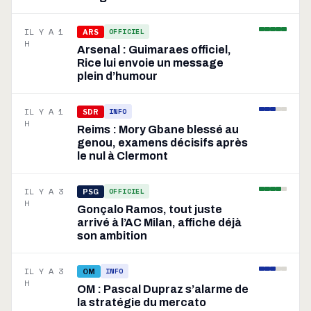
IL Y A 1
OFFICIEL
ARS
H
Arsenal : Guimaraes officiel,
Rice lui envoie un message
plein d’humour
IL Y A 1
INFO
SDR
H
Reims : Mory Gbane blessé au
genou, examens décisifs après
le nul à Clermont
IL Y A 3
OFFICIEL
PSG
H
Gonçalo Ramos, tout juste
arrivé à l’AC Milan, affiche déjà
son ambition
IL Y A 3
INFO
OM
H
OM : Pascal Dupraz s’alarme de
la stratégie du mercato