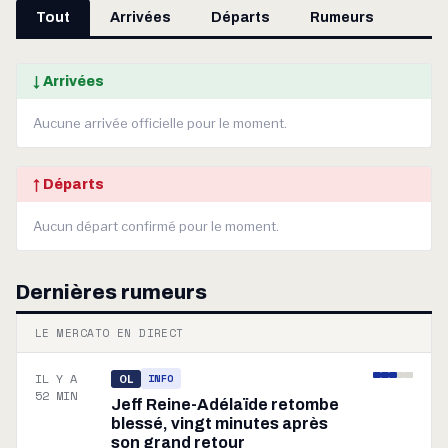
Tout
Arrivées
Départs
Rumeurs
↓ Arrivées
Aucune arrivée officielle pour le moment.
↑ Départs
Aucun départ confirmé pour le moment.
Dernières rumeurs
LE MERCATO EN DIRECT
IL Y A
INFO
OL
52 MIN
Jeff Reine-Adélaïde retombe
blessé, vingt minutes après
son grand retour