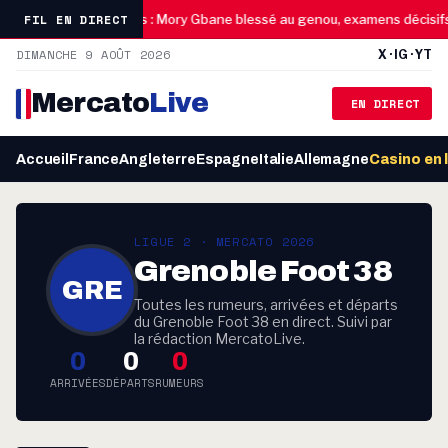
10:45
FIL EN DIRECT
d’humour
Reims : Mory Gbane blessé au genou, examens décisifs ap
DIMANCHE 9 AOÛT 2026
X · IG · YT
Mercato
Live
EN DIRECT
Accueil
France
Angleterre
Espagne
Italie
Allemagne
Casino en 
LIGUE 2 · MERCATO 2026
Grenoble Foot 38
GRE
Toutes les rumeurs, arrivées et départs
du Grenoble Foot 38 en direct. Suivi par
la rédaction MercatoLive.
0
0
0
ARRIVÉES
DÉPARTS
RUMEURS