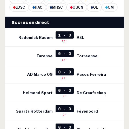
LOSC
HAC
MHSC
OGCN
OL
OM
Scores en direct
1 - 0
Radomiak Radom
AEL
16'
0 - 0
Farense
Torreense
17'
0 - 0
AD Marco 09
Pacos Ferreira
21'
0 - 0
Helmond Sport
De Graafschap
7'
0 - 0
Sparta Rotterdam
Feyenoord
7'
0 - 0