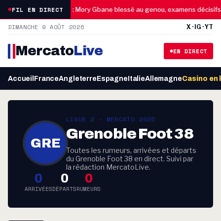
10:45
FIL EN DIRECT
’humour
Reims : Mory Gbane blessé au genou, examens décisifs ap
DIMANCHE 9 AOÛT 2026
X · IG · YT
Mercato
Live
EN DIRECT
Accueil
France
Angleterre
Espagne
Italie
Allemagne
Casino en 
LIGUE 2 · MERCATO 2026
Grenoble Foot 38
GRE
Toutes les rumeurs, arrivées et départs
du Grenoble Foot 38 en direct. Suivi par
la rédaction MercatoLive.
0
0
0
ARRIVÉES
DÉPARTS
RUMEURS