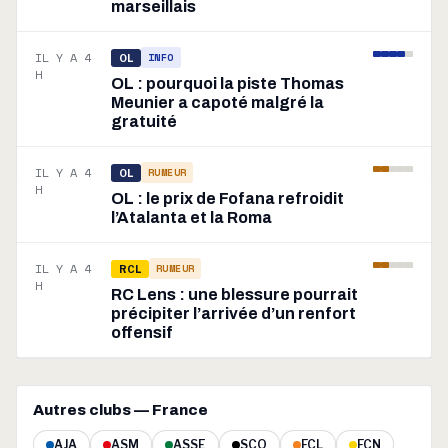
marseillais
IL Y A 4
INFO
OL
H
OL : pourquoi la piste Thomas
Meunier a capoté malgré la
gratuité
IL Y A 4
RUMEUR
OL
H
OL : le prix de Fofana refroidit
l’Atalanta et la Roma
IL Y A 4
RUMEUR
RCL
H
RC Lens : une blessure pourrait
précipiter l’arrivée d’un renfort
offensif
Autres clubs — France
AJA
ASM
ASSE
SCO
FCL
FCN