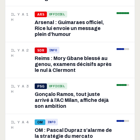
IL Y A 1
OFFICIEL
ARS
H
Arsenal : Guimaraes officiel,
Rice lui envoie un message
plein d’humour
IL Y A 2
INFO
SDR
H
Reims : Mory Gbane blessé au
genou, examens décisifs après
le nul à Clermont
IL Y A 3
OFFICIEL
PSG
H
Gonçalo Ramos, tout juste
arrivé à l’AC Milan, affiche déjà
son ambition
IL Y A 4
INFO
OM
H
OM : Pascal Dupraz s’alarme de
la stratégie du mercato