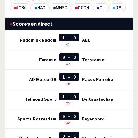
LOSC
HAC
MHSC
OGCN
OL
OM
Scores en direct
1 - 0
Radomiak Radom
AEL
41'
0 - 0
Farense
Torreense
42'
1 - 0
AD Marco 09
Pacos Ferreira
45'
1 - 0
Helmond Sport
De Graafschap
32'
0 - 0
Sparta Rotterdam
Feyenoord
32'
0 - 1