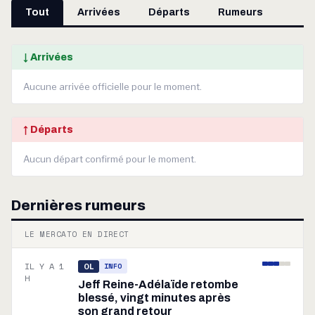
Tout
Arrivées
Départs
Rumeurs
↓ Arrivées
Aucune arrivée officielle pour le moment.
↑ Départs
Aucun départ confirmé pour le moment.
Dernières rumeurs
LE MERCATO EN DIRECT
IL Y A 1
INFO
OL
H
Jeff Reine-Adélaïde retombe
blessé, vingt minutes après
son grand retour