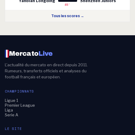
Yanbian Longding
Shenzhen Juniors
45'
Tous les scores →
Mercato
Live
L'actualité du mercato en direct depuis 2011.
Rumeurs, transferts officiels et analyses du
football français et européen.
CHAMPIONNATS
Ligue 1
Premier League
Liga
Serie A
LE SITE