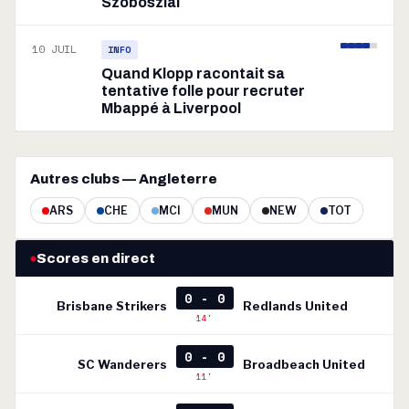
Szoboszlai
10 JUIL
INFO
Quand Klopp racontait sa
tentative folle pour recruter
Mbappé à Liverpool
Autres clubs — Angleterre
ARS
CHE
MCI
MUN
NEW
TOT
Scores en direct
0 - 0
Brisbane Strikers
Redlands United
14'
0 - 0
SC Wanderers
Broadbeach United
11'