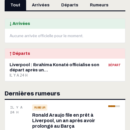
Tout
Arrivées
Départs
Rumeurs
↓ Arrivées
Aucune arrivée officielle pour le moment.
↑ Départs
Liverpool : Ibrahima Konaté officialise son
DÉPART
départ après un…
IL Y A 24 H
Dernières rumeurs
IL Y A
RUMEUR
24 H
Ronald Araujo file en prêt à
Liverpool, un an après avoir
prolongé au Barça