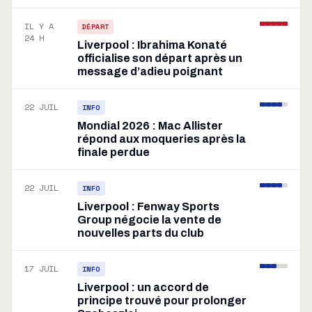
IL Y A
DÉPART
24 H
Liverpool : Ibrahima Konaté
officialise son départ après un
message d’adieu poignant
22 JUIL
INFO
Mondial 2026 : Mac Allister
répond aux moqueries après la
finale perdue
22 JUIL
INFO
Liverpool : Fenway Sports
Group négocie la vente de
nouvelles parts du club
17 JUIL
INFO
Liverpool : un accord de
principe trouvé pour prolonger