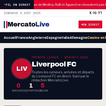
07:00
FIL EN DIRECT
u
OM : les ventes de Medina, Rulli et Aguerd ne résoudront pas to
DIMANCHE 9 AOÛT 2026
X · IG · YT
Mercato
Live
EN DIRECT
Accueil
France
Angleterre
Espagne
Italie
Allemagne
Casino en 
PREMIER LEAGUE · MERCATO 2026
Liverpool FC
LIV
Toutes les rumeurs, arrivées et départs
du Liverpool FC en direct. Suivi par la
rédaction MercatoLive.
0
1
5
ARRIVÉES
DÉPARTS
RUMEURS