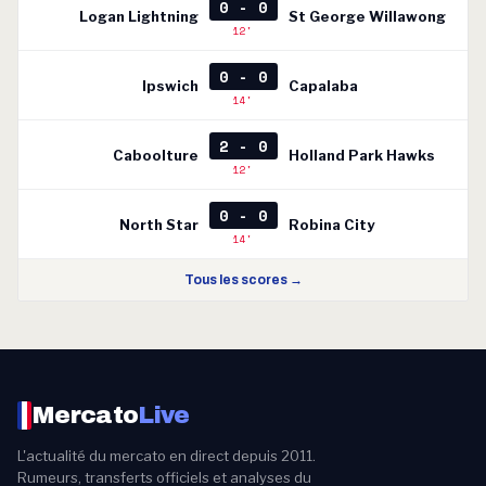
0 - 0
Logan Lightning
St George Willawong
12'
0 - 0
Ipswich
Capalaba
14'
2 - 0
Caboolture
Holland Park Hawks
12'
0 - 0
North Star
Robina City
14'
Tous les scores →
Mercato
Live
L'actualité du mercato en direct depuis 2011.
Rumeurs, transferts officiels et analyses du